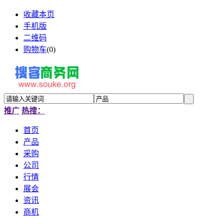
收藏本页
手机版
二维码
购物车
(
0
)
推广
热搜：
首页
产品
采购
公司
行情
展会
资讯
商机