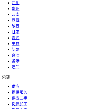
四川
贵州
云南
西藏
陕西
甘肃
青海
宁夏
新疆
台湾
香港
澳门
类别
供应
提供服务
供应二手
提供加工