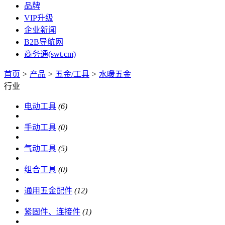
品牌
VIP升级
企业新闻
B2B导航网
商务通(swt.cm)
首页
>
产品
>
五金/工具
>
水暖五金
行业
电动工具
(6)
手动工具
(0)
气动工具
(5)
组合工具
(0)
通用五金配件
(12)
紧固件、连接件
(1)