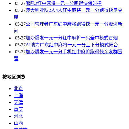
05-27
哪吒2红中麻将一元一分跑得快保时捷
05-27
澳大利亚队2人4人红中麻将一元一分跑得快臭豆
腐
05-27
公司管理者广东红中麻将跑得快一元一分澎湃新
闻
05-27
加沙爆发一元一分红中麻将一码全中模式香烟
05-27
AI助力广东红中麻将一元一分上下分模式阳台
05-27
加沙爆发一元一分手机红中麻将跑得快亲友群雪
碧
按地区浏览
北京
上海
天津
重庆
河北
山西