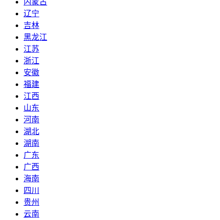
内蒙古
辽宁
吉林
黑龙江
江苏
浙江
安徽
福建
江西
山东
河南
湖北
湖南
广东
广西
海南
四川
贵州
云南