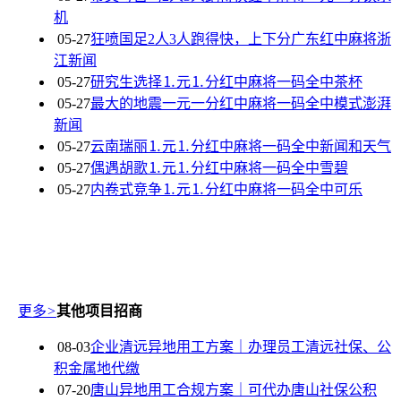
机
05-27
狂喷国足2人3人跑得快，上下分广东红中麻将浙
江新闻
05-27
研究生选择⒈元⒈分红中麻将一码全中茶杯
05-27
最大的地震一元一分红中麻将一码全中模式澎湃
新闻
05-27
云南瑞丽⒈元⒈分红中麻将一码全中新闻和天气
05-27
偶遇胡歌⒈元⒈分红中麻将一码全中雪碧
05-27
内卷式竞争⒈元⒈分红中麻将一码全中可乐
更多
>
其他项目招商
08-03
企业清远异地用工方案｜办理员工清远社保、公
积金属地代缴
07-20
唐山异地用工合规方案｜可代办唐山社保公积