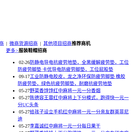
商
|
微商货源招商
|
其他项目招商
推荐商机
更多
>
服装鞋帽招商
02-26
防静电导电抗疲劳地垫，全黑缓解疲劳垫，工位
防疲劳脚垫 卡优导电防疲劳脚垫，工位屁股垫
09-17
工业防静电胶皮，龙之净环保防疲劳脚垫 橡胶
防疲劳垫，绿色抗疲劳脚垫，耐磨抗疲劳地垫
05-27
野菜香饽饽红中麻将一元一分香烟
05-27
陈德容王蓉红中麻将上下分模式，跑得快一元一
分UC头条
05-27
给孩子设立手机红中麻将一元一分亲友群英菲尼
迪
05-27
李嘉诚红中麻将一元一分每日果干