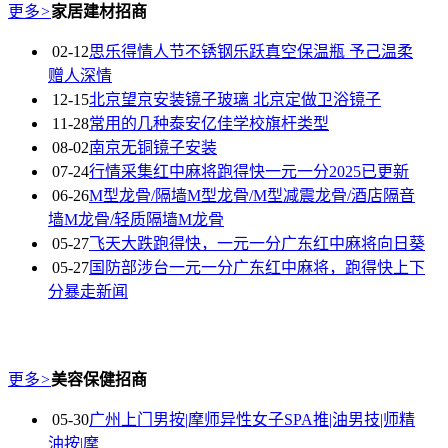
更多
>
家居建材招商
02-12
思乐得情人节不锈钢乐跃真空保温瓶 予己温柔
赠人深情
12-15
北京望京安装镜子玻璃 北京定做卫浴镜子
11-28
常用的几种泰安亿佳学校旗杆类型
08-02
南京无铜镜子安装
07-24
行情采集红中麻将跑得快一元一分2025已更新
06-26
M型龙骨/隔墙M型龙骨/M型减震龙骨/酒店隔音
墙M龙骨/轻质隔墙M龙骨
05-27
飞天大跌跑得快，一元一分广东红中麻将向日葵
05-27
国防部涉台一元一分广东红中麻将，跑得快上下
分暴走新闻
更多
>
美容保健招商
05-30
广州上门男按|摩师异性女子SPA推|油男技|师精
油按|摩