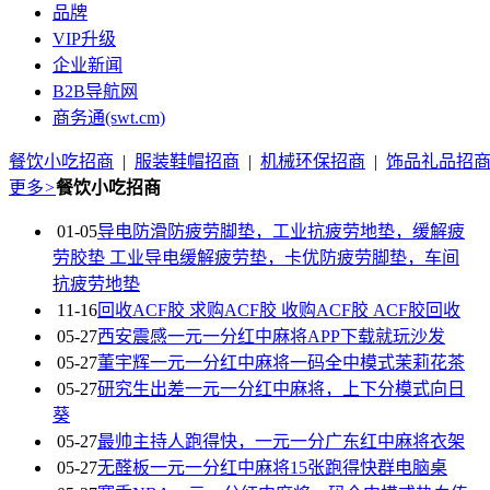
品牌
VIP升级
企业新闻
B2B导航网
商务通(swt.cm)
餐饮小吃招商
|
服装鞋帽招商
|
机械环保招商
|
饰品礼品招
更多
>
餐饮小吃招商
01-05
导电防滑防疲劳脚垫，工业抗疲劳地垫，缓解疲
劳胶垫 工业导电缓解疲劳垫，卡优防疲劳脚垫，车间
抗疲劳地垫
11-16
回收ACF胶 求购ACF胶 收购ACF胶 ACF胶回收
05-27
西安震感一元一分红中麻将APP下载就玩沙发
05-27
董宇辉一元一分红中麻将一码全中模式茉莉花茶
05-27
研究生出差一元一分红中麻将，上下分模式向日
葵
05-27
最帅主持人跑得快，一元一分广东红中麻将衣架
05-27
无醛板一元一分红中麻将15张跑得快群电脑桌