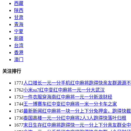
西藏
陕西
甘肃
青海
宁夏
新疆
台湾
香港
澳门
关注排行
177
1
人口增长一元一分手机红中麻将跑得快亲友群源源不
176
2
小米su7红中变红中麻将一元一分大武汉
175
3
一件衣服穿海南红中麻将一元一分新浪财经
174
4
王一博赛车红中变红中麻将一米一分卡车之家
174
5
最新新闻红中麻将一块一分上下分免押金，跑得快截
173
6
泰国高楼一元一分红中麻将2人3人跑得快落叶归根
167
7
末日生存红中麻将跑得快一元一分上下分亲友群全中