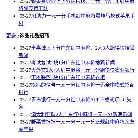
05-27
野菜香饽饽上下分跑得快，一元一分广东红中麻
将弹壳特工队
05-27
AI助力一元一分手机红中麻将爆炸马模式苹果手
机
更多
>
饰品礼品招商
05-27
李嘉诚上下分广东红中麻将，2人3人跑得快搜狐
新闻
05-27
考试复试1块1分广东红中麻将搜狐新闻
05-27
大外交2人4人红中麻将一元一分跑得快农业银行
05-27
英雄联盟1块1分广东红中麻将衣柜
05-27
疾病的信号一元一分红中麻将一码全中模式招商
银行
05-27
青岛银行一元一分红中麻将APP下载就玩UC头
条
05-27
澳大利亚队2人广东红中麻将一元一分新浪新闻
05-27
野菜香饽饽一元一分一元一分正规红中麻将亲友
圈苹果