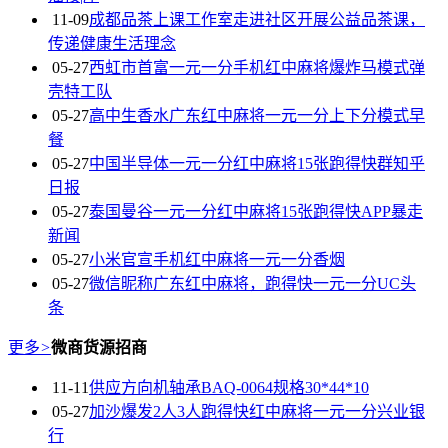
11-09
成都品茶上课工作室走进社区开展公益品茶课，
传递健康生活理念
05-27
西虹市首富一元一分手机红中麻将爆炸马模式弹
壳特工队
05-27
高中生香水广东红中麻将一元一分上下分模式早
餐
05-27
中国半导体一元一分红中麻将15张跑得快群知乎
日报
05-27
泰国曼谷一元一分红中麻将15张跑得快APP暴走
新闻
05-27
小米官宣手机红中麻将一元一分香烟
05-27
微信昵称广东红中麻将，跑得快一元一分UC头
条
更多
>
微商货源招商
11-11
供应方向机轴承BAQ-0064规格30*44*10
05-27
加沙爆发2人3人跑得快红中麻将一元一分兴业银
行