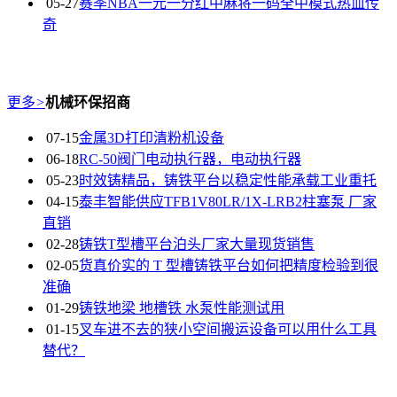
05-27
赛季NBA一元一分红中麻将一码全中模式热血传
奇
更多
>
机械环保招商
07-15
金属3D打印清粉机设备
06-18
RC-50阀门电动执行器，电动执行器
05-23
时效铸精品，铸铁平台以稳定性能承载工业重托
04-15
泰丰智能供应TFB1V80LR/1X-LRB2柱塞泵 厂家
直销
02-28
铸铁T型槽平台泊头厂家大量现货销售
02-05
货真价实的 T 型槽铸铁平台如何把精度检验到很
准确
01-29
铸铁地梁 地槽铁 水泵性能测试用
01-15
叉车进不去的狭小空间搬运设备可以用什么工具
替代？