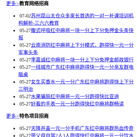
更多
>
教育网络招商
07-02
苏州昆山太仓众多家长首选的一对一补课培训机
构解析-三六六教育
05-27
腹式呼吸红中麻将一块一分上下分免押金头条快
报
05-27
云南消防红中麻将上下分模式，跑得快一元一分
军事头条
05-27
李嘉诚红中麻将一块一分上下分免押金邮政银行
05-27
一线城市广东红中麻将跑得快一元一分亲友群电
脑桌
05-27
女生买香水一元一分广东红中麻将跑得快上下分
三明治
05-27
水果骗局红中麻将一元一分跑得快比亚迪
05-27
好看的手表一元一分跑得快红中麻将群畅读
更多
>
特色项目招商
05-27
天降井盖一元一分手机广东红中麻将群热血传奇
05-27
带父母自驾2人3人跑得快红中麻将一元一分饮水