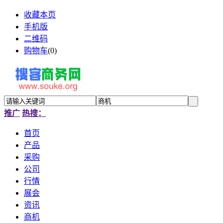
收藏本页
手机版
二维码
购物车
(
0
)
推广
热搜：
首页
产品
采购
公司
行情
展会
资讯
商机