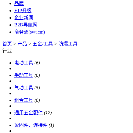
品牌
VIP升级
企业新闻
B2B导航网
商务通(swt.cm)
首页
>
产品
>
五金/工具
>
防爆工具
行业
电动工具
(6)
手动工具
(0)
气动工具
(5)
组合工具
(0)
通用五金配件
(12)
紧固件、连接件
(1)