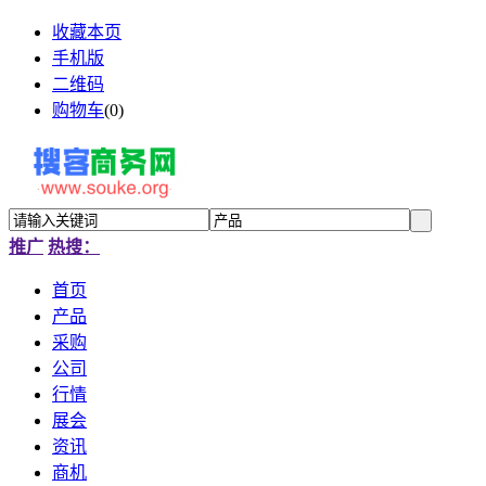
收藏本页
手机版
二维码
购物车
(
0
)
推广
热搜：
首页
产品
采购
公司
行情
展会
资讯
商机