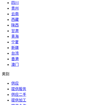
四川
贵州
云南
西藏
陕西
甘肃
青海
宁夏
新疆
台湾
香港
澳门
类别
供应
提供服务
供应二手
提供加工