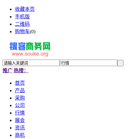
收藏本页
手机版
二维码
购物车
(
0
)
推广
热搜：
首页
产品
采购
公司
行情
展会
资讯
商机