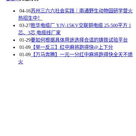
04-16
苏州三六六社会实践｜南通野生动物园研学营火
热招生中！
03-27
胜华电缆厂 YJV-15KV交联铜电缆 25-500平方 1
芯、3芯 电缆线厂家
01-29
要如何根据具体用途选择合适的铸铁试验平台
01-09
【举一反三】红中麻将跑得快@上下分
01-09
【万马奔腾】一元一分红中麻将跑得快全天不熄
火