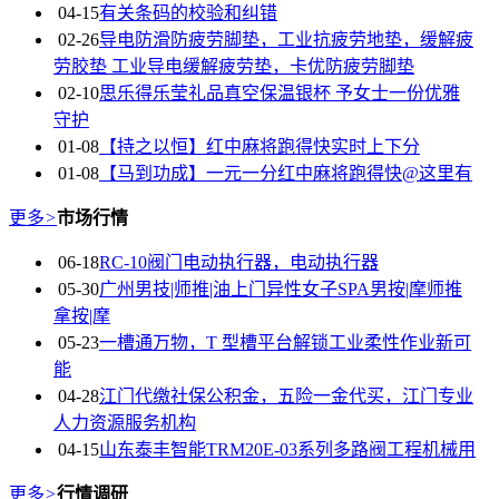
04-15
有关条码的校验和纠错
02-26
导电防滑防疲劳脚垫，工业抗疲劳地垫，缓解疲
劳胶垫 工业导电缓解疲劳垫，卡优防疲劳脚垫
02-10
思乐得乐莹礼品真空保温银杯 予女士一份优雅
守护
01-08
【持之以恒】红中麻将跑得快实时上下分
01-08
【马到功成】一元一分红中麻将跑得快@这里有
更多
>
市场行情
06-18
RC-10阀门电动执行器，电动执行器
05-30
广州男技|师推|油上门异性女子SPA男按|摩师推
拿按|摩
05-23
一槽通万物，T 型槽平台解锁工业柔性作业新可
能
04-28
江门代缴社保公积金，五险一金代买，江门专业
人力资源服务机构
04-15
山东泰丰智能TRM20E-03系列多路阀工程机械用
更多
>
行情调研