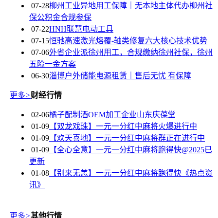
07-28
柳州工业异地用工保障｜无本地主体代办柳州社
保公积金合规参保
07-22
HNH联慧电动工具
07-15
恒驰高速激光熔覆-轴类修复六大核心技术优势
07-06
外省企业派徐州用工，合规缴纳徐州社保，徐州
五险一金方案
06-30
淄博户外储能电源租赁｜售后无忧 有保障
更多
>
财经行情
02-06
橘子配制酒OEM加工企业山东庆葆堂
01-09
【双龙戏珠】一元一分红中麻将火爆进行中
01-09
【欢天喜地】一元一分红中麻将群正在进行中
01-09
【全心全意】一元一分红中麻将跑得快@2025已
更新
01-08
【别来无恙】一元一分红中麻将跑得快《热点资
讯》
更多
>
其他行情