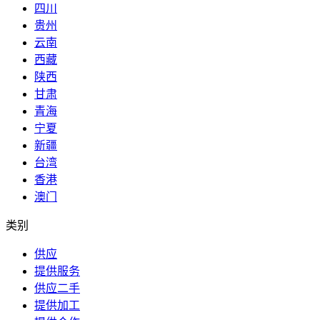
四川
贵州
云南
西藏
陕西
甘肃
青海
宁夏
新疆
台湾
香港
澳门
类别
供应
提供服务
供应二手
提供加工