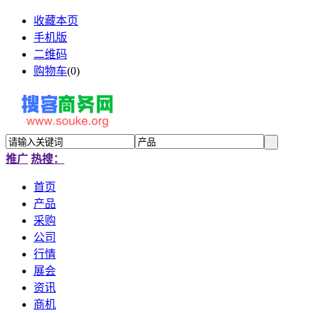
收藏本页
手机版
二维码
购物车
(
0
)
推广
热搜：
首页
产品
采购
公司
行情
展会
资讯
商机