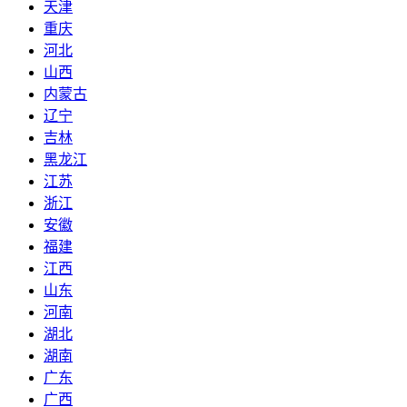
天津
重庆
河北
山西
内蒙古
辽宁
吉林
黑龙江
江苏
浙江
安徽
福建
江西
山东
河南
湖北
湖南
广东
广西