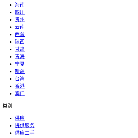
海南
四川
贵州
云南
西藏
陕西
甘肃
青海
宁夏
新疆
台湾
香港
澳门
类别
供应
提供服务
供应二手