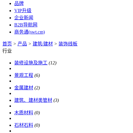
品牌
VIP升级
企业新闻
B2B导航网
商务通(swt.cm)
首页
>
产品
>
建筑/建材
>
装饰线板
行业
装修设施及施工
(12)
景观工程
(6)
金属建材
(2)
建筑、建材类管材
(3)
木质材料
(0)
石材石料
(0)