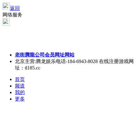
返回
网络服务
老街腾龍公司会员网址网站
北京
主营:腾龙娱乐电话-184-6943-8028 在线注册游戏网
址：tl185.cc
首页
频道
我的
更多