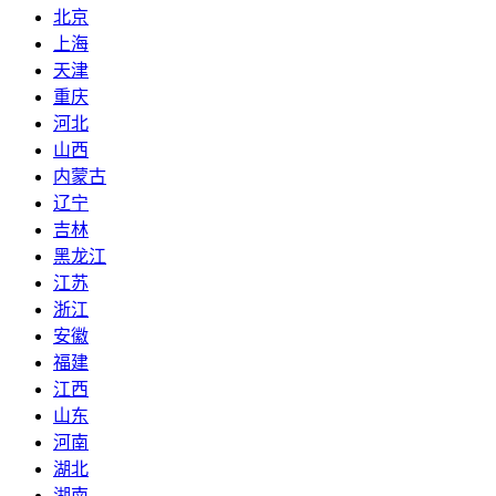
北京
上海
天津
重庆
河北
山西
内蒙古
辽宁
吉林
黑龙江
江苏
浙江
安徽
福建
江西
山东
河南
湖北
湖南