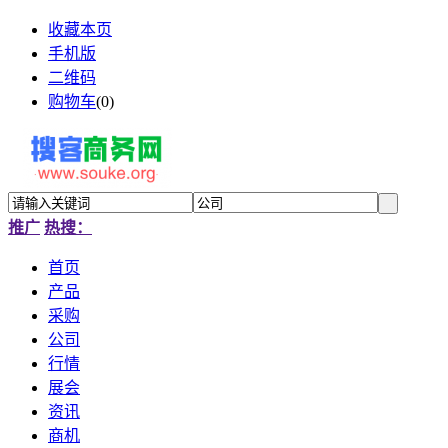
收藏本页
手机版
二维码
购物车
(
0
)
推广
热搜：
首页
产品
采购
公司
行情
展会
资讯
商机