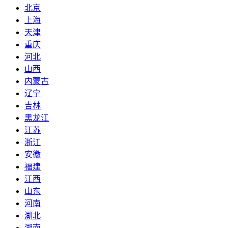
北京
上海
天津
重庆
河北
山西
内蒙古
辽宁
吉林
黑龙江
江苏
浙江
安徽
福建
江西
山东
河南
湖北
湖南