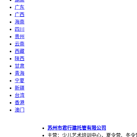
广东
广西
海南
四川
贵州
云南
西藏
陕西
甘肃
青海
宁夏
新疆
台湾
香港
澳门
苏州市君行建托管有限公司
主营：少儿艺术培训中心，夏令营、冬令