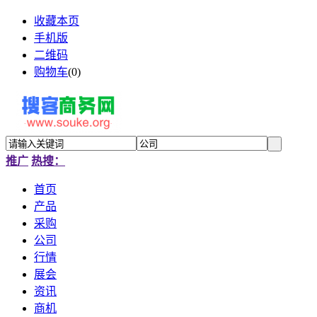
收藏本页
手机版
二维码
购物车
(
0
)
推广
热搜：
首页
产品
采购
公司
行情
展会
资讯
商机