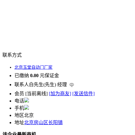
联系方式
北京玉堂自动门厂家
已缴纳
0.00
元保证金
联系人
白先生(先生) 经理
会员
[
当前离线
]
[加为商友]
[发送信件]
电话
手机
地区
北京
地址
北京房山区长阳镇
该企业最新商机