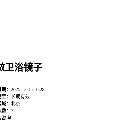
做卫浴镜子
日期
：2025-12-15 10:28
期至
：长期有效
区域
：北京
次数
：
72