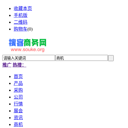
收藏本页
手机版
二维码
购物车
(
0
)
推广
热搜：
首页
产品
采购
公司
行情
展会
资讯
商机