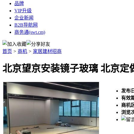
品牌
VIP升级
企业新闻
B2B导航网
商务通(swt.cm)
首页
>
商机
>
家居建材招商
北京望京安装镜子玻璃 北京定
发布
有效
商机
浏览