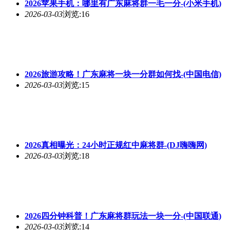
2026旅游攻略！广东麻将一块一分群如何找-(中国电信)
2026-03-03
浏览:15
2026真相曝光：24小时正规红中麻将群-(DJ嗨嗨网)
2026-03-03
浏览:18
2026四分钟科普！广东麻将群玩法一块一分-(中国联通)
2026-03-03
浏览:14
2026真相曝光：一毛一分上下分广东麻将群-(证券之星)
2026-03-02
浏览:14
1
/56
下一页
上一页
首页
尾页
首页
频道
我的
更多