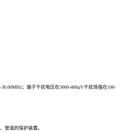
5-30.00MHz
；端子干扰电压在
3000-400µV
干扰场强在
100-
、管道的保护装置。