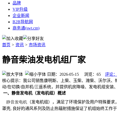
品牌
VIP升级
企业新闻
B2B导航网
商务通(swt.cm)
首页
>
资讯
>
市场资讯
静音柴油发电机组厂家
日期：2026-05-15 浏览：
65
评论：
核心提示：我公司销售康明斯、上柴、玉柴、潍柴、沃尔沃、
动/在切换/自并机/三遥系统，并提供机房降噪、发电机组安
一、静音发电机（发电机组）概述
静音发电机
（发电机组），满足了环境保护及用户特殊要求
罩壳
,
良好的通风系列及防止热辐射措施保证了机组始终工作于