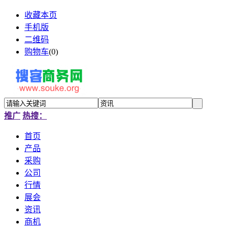
收藏本页
手机版
二维码
购物车
(
0
)
推广
热搜：
首页
产品
采购
公司
行情
展会
资讯
商机