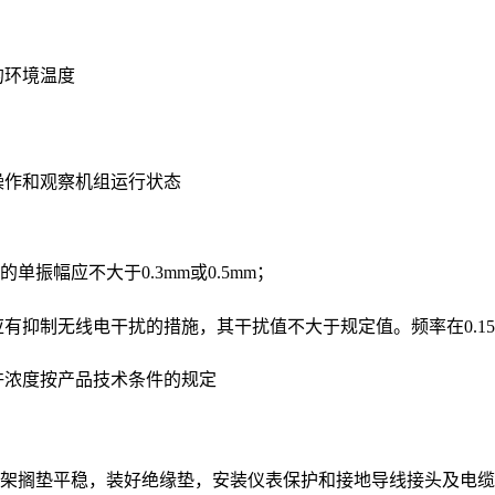
的环境温度
操作和观察机组运行状态
的单振幅应不大于
0.3mm
或
0.5mm
；
应有抑制无线电干扰的措施，其干扰值不大于规定值。频率在
0.1
许浓度按产品技术条件的规定
架搁垫平稳，装好绝缘垫，安装仪表保护和接地导线接头及电缆