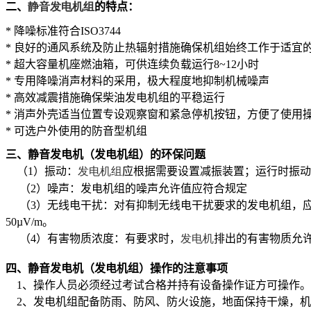
二、
静音发电机组
的特点：
*
降噪标准符合
ISO3744
*
良好的通风系统及防止热辐射措施确保机组始终工作于适宜
*
超大容量机座燃油箱，可供连续负载运行
8~12
小时
*
专用降噪消声材料的采用，极大程度地抑制机械噪声
*
高效减震措施确保柴油发电机组的平稳运行
*
消声外壳适当位置专设观察窗和紧急停机按钮，方便了使用
*
可选户外使用的防音型机组
三、静音发电机（发电机组）的环保问题
（
1
）振动：
发电机组
应根据需要设置减振装置；运行时振动
（
2
）噪声：发电机组的噪声允许值应符合规定
（
3
）无线电干扰：对有抑制无线电干扰要求的发电机组，
50µV/m
。
（
4
）有害物质浓度：有要求时，
发电机
排出的有害物质允
四、静音发电机（发电机组）操作的注意事项
1
、操作人员必须经过考试合格并持有设备操作证方可操作。
2
、发电机组配备防雨、防风、防火设施，地面保持干燥，机