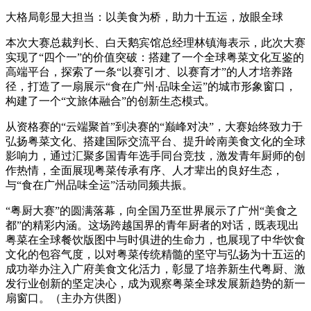
大格局彰显大担当：以美食为桥，助力十五运，放眼全球
本次大赛总裁判长、白天鹅宾馆总经理林镇海表示，此次大赛
实现了“四个一”的价值突破：搭建了一个全球粤菜文化互鉴的
高端平台，探索了一条“以赛引才、以赛育才”的人才培养路
径，打造了一扇展示“食在广州·品味全运”的城市形象窗口，
构建了一个“文旅体融合”的创新生态模式。
从资格赛的“云端聚首”到决赛的“巅峰对决”，大赛始终致力于
弘扬粤菜文化、搭建国际交流平台、提升岭南美食文化的全球
影响力，通过汇聚多国青年选手同台竞技，激发青年厨师的创
作热情，全面展现粤菜传承有序、人才辈出的良好生态，
与“食在广州品味全运”活动同频共振。
“粤厨大赛”的圆满落幕，向全国乃至世界展示了广州“美食之
都”的精彩内涵。这场跨越国界的青年厨者的对话，既表现出
粤菜在全球餐饮版图中与时俱进的生命力，也展现了中华饮食
文化的包容气度，以对粤菜传统精髓的坚守与弘扬为十五运的
成功举办注入广府美食文化活力，彰显了培养新生代粤厨、激
发行业创新的坚定决心，成为观察粤菜全球发展新趋势的新一
扇窗口。（主办方供图）