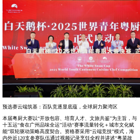
预选赛云端筑基：百队竞逐显底蕴，全球厨力聚湾区
本届粤厨大赛以“开放包容、培育人才、文旅共鉴”为主旨，与
十五运“食在广州品味全运”活动“赛事流量转化＋城市文化赋
能”双轮驱动策略高度契合。资格赛采用“云端竞技”模式，海
内外近120支参赛队伍通过视频记录烹饪全程并讲述“粤菜故