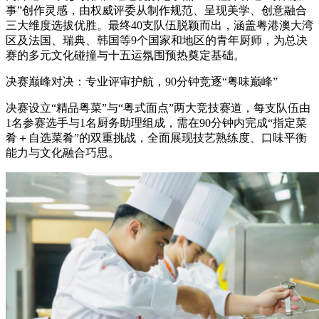
事”创作灵感，由权威评委从制作规范、呈现美学、创意融合
三大维度选拔优胜。最终40支队伍脱颖而出，涵盖粤港澳大湾
区及法国、瑞典、韩国等9个国家和地区的青年厨师，为总决
赛的多元文化碰撞与十五运氛围预热奠定基础。
决赛巅峰对决：专业评审护航，90分钟竞逐“粤味巅峰”
决赛设立“精品粤菜”与“粤式面点”两大竞技赛道，每支队伍由
1名参赛选手与1名厨务助理组成，需在90分钟内完成“指定菜
肴＋自选菜肴”的双重挑战，全面展现技艺熟练度、口味平衡
能力与文化融合巧思。