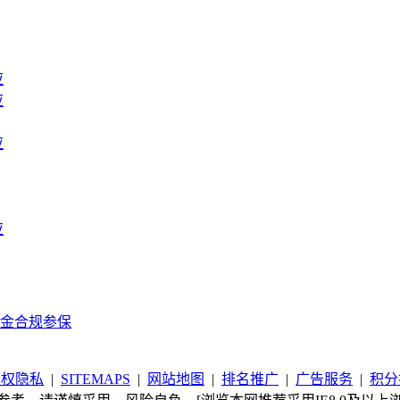
应
应
应
应
金合规参保
版权隐私
|
SITEMAPS
|
网站地图
|
排名推广
|
广告服务
|
积分