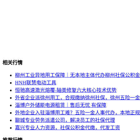
相关行情
柳州工业异地用工保障｜无本地主体代办柳州社保公积金
HNH联慧电动工具
恒驰高速激光熔覆-轴类修复六大核心技术优势
外省企业派徐州用工，合规缴纳徐州社保，徐州五险一金
淄博户外储能电源租赁｜售后无忧 有保障
外地企业入驻淄博用工难？五险一金人事代办，本地正规
聊城专业劳务派遣公司，解决员工的社保代理
嘉兴专业人力资源，社保公积金代缴，代发工资