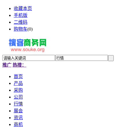
收藏本页
手机版
二维码
购物车
(
0
)
推广
热搜：
首页
产品
采购
公司
行情
展会
资讯
商机