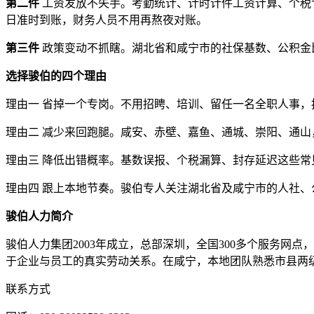
第二件
工资发放不失手。考勤统计、计时计件工资计算、个税
日准时到账，财务人员不用再熬夜对账。
第三件
政策变动不抓瞎。湖北省和咸宁市的社保基数、公积金
选择骏伯的四个理由
理由一 省掉一个专岗。不用招䀻、培训、留任一名全职人事
理由二 减少来回跑腿。咸安、赤壁、嘉鱼、通城、崇阳、通
理由三 降低出错概率。基数误报、个税漏算、封存延迟这些
理由四 跟上本地节奏。骏伯专人关注湖北省及咸宁市的人社
骏伯人力简介
骏伯人力集团2003年成立，总部深圳，全国300多个服务网
于企业与员工的真实劳动关系。在咸宁，本地团队熟悉市县两
联系方式