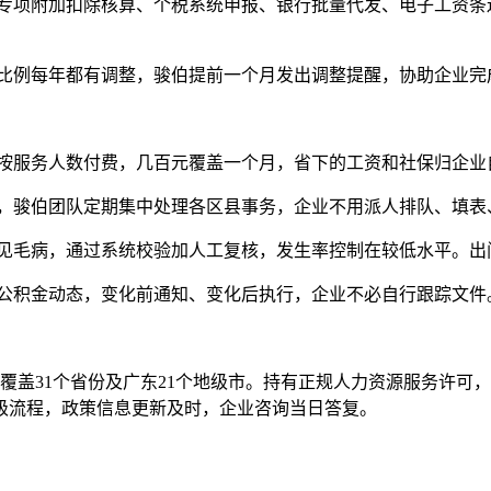
专项附加扣除核算、个税系统申报、银行批量代发、电子工资条
比例每年都有调整，骏伯提前一个月发出调整提醒，协助企业完
，按服务人数付费，几百元覆盖一个月，省下的工资和社保归企业
山，骏伯团队定期集中处理各区县事务，企业不用派人排队、填表
常见毛病，通过系统校验加人工复核，发生率控制在较低水平。出
、公积金动态，变化前通知、变化后执行，企业不必自行跟踪文件
点，覆盖31个省份及广东21个地级市。持有正规人力资源服务许
级流程，政策信息更新及时，企业咨询当日答复。