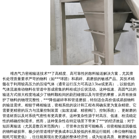
维杰气力密相输送技术**了高精度、高可靠性的散料输送解决方案，尤其擅
长处理质量要求严苛的物料（如***球团）和易碎、易磨损的敏感产品。其技术精
髓在于利用较高压力的压缩气体（通常运行压力可高达3.5bar或更高），以较低的
气体流速推动物料在管道中形成密集的料栓或沙丘状流动。这种低速、高固气比的
输送方式很大程度地减少了物料颗粒间的剧烈碰撞以及与管壁的摩擦，从而有效保
护了物料的物理完整性，***降低破碎率和管道磨损，特别适合高价值或易损物料
的输送需求。相较于稀相输送，密相系统的设计和工程布局确实更为复杂精密。它
需要更精密的压力与流量控制装置（如发送罐、精密阀门、控制系统）、更耐磨的
管道材质以及对系统气密性有更高要求。这种复杂性源于对高压、低速、栓流稳定
性的精确控制需求。然而，这种复杂性在特定场景下带来了***的经济效益：对于
短距离输送（尤其是数百米范围内），尽管单次投资可能略高，但密相输送因极低
的物料破损率、极少的管道维护更换成本以及较低的长期运行能耗（单位物料输送
能耗可能更低），往往能展现出更优越的整体经济性，成为短途高质、耐磨输送的