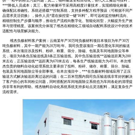
拆***程中的粉尘污染问题；其二，物料输送全程自动化，替代人工搬运与投料，
***降低人员成本；其三，配方称量环节采用高精度计量技术，实现精细化称量，
确保配比准确性。系统还搭载**控制系统，支持多种配方程序预设（可根据不同产
品需求灵活切换），操作人员*需在操控室一键“叫料”，即可远程监控物料流向、
精细控制生产步骤与顺序，推动生产流程向数字化、智能化转型，大幅提升生产效
率与管理精度。该案例充分体现了维杰在精细化工领域自动配料系统设计中的技术
适配性与场景解决能力。
维杰负极材料客户案例：云南某年产30万吨负极材料项目本项目为年产30万
吨负极材料，其中一期产能为20万吨/年。我司负责该项目一期石墨化车间的输送
系统，本次项目涉及投料、粉碎、称重、筛分、除磁、包装及车间地面除尘等单
元，项目为8条负压输送线及8条正压输送线。其中负压输送线**远输送距离为200
米左右，正压输送线**远距离为670米左右，每条生产线输送能力为4T/H。本次维
杰负责的物料自动化处理系统主要承担了投料、粉碎、储存、称重、筛分、除磁、
包装及车间地面除尘等全部事项。在本次项目中，***在负极材料领域应用了正压
输送方式解决输送距离过远的问题；在二百米范围内我司负压输送线非常好的解决
了客户担心的车间粉尘问题，同时搭配的车间地面除尘系统也为车间各处的清理提
供非常有利的帮助。维杰物料自动化系统系统支持多站点灵活配料，满足复杂生产
流程需求。