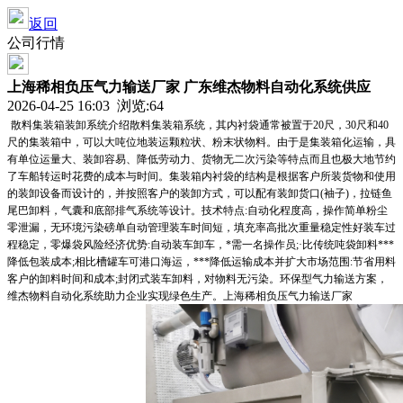
返回
公司行情
上海稀相负压气力输送厂家 广东维杰物料自动化系统供应
2026-04-25 16:03 浏览:
64
散料集装箱装卸系统介绍散料集装箱系统，其内衬袋通常被置于20尺，30尺和40
尺的集装箱中，可以大吨位地装运颗粒状、粉末状物料。由于是集装箱化运输，具
有单位运量大、装卸容易、降低劳动力、货物无二次污染等特点而且也极大地节约
了车船转运时花费的成本与时间。集装箱内衬袋的结构是根据客户所装货物和使用
的装卸设备而设计的，并按照客户的装卸方式，可以配有装卸货口(袖子)，拉链鱼
尾巴卸料，气囊和底部排气系统等设计。技术特点:自动化程度高，操作简单粉尘
零泄漏，无环境污染磅单自动管理装车时间短，填充率高批次重量稳定性好装车过
程稳定，零爆袋风险经济优势:自动装车卸车，*需一名操作员;·比传统吨袋卸料***
降低包装成本;相比槽罐车可港口海运，***降低运输成本并扩大市场范围:节省用料
客户的卸料时间和成本;封闭式装车卸料，对物料无污染。环保型气力输送方案，
维杰物料自动化系统助力企业实现绿色生产。上海稀相负压气力输送厂家