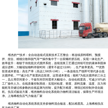
维杰的**技术：全自动连续式混浆技术工艺整合：将连续原料喂料、预搅
拌、捏合、精细分散和脱气等**操作集中于一台双螺杆挤压机，实现一体化生产。
效率提升：相较于传统批次式搅拌系统，连续混浆工艺通过持续可控的液体和固体
成分进料，大幅缩短物料停留时间（通常不超过1分钟），生产效率更高。**优势
投资成本更低：高生产率（高达2,500升/小时），一条连续生产线即可替代多台批
次搅拌机，***减少生产装置的总投资。运营成本更低：能耗*为批次搅拌的三分之
一，且占用空间更小，干燥车间空间需求大幅缩小。自动化程度高，可减少50%的
工厂操作人力。在线质量控制系统：实现对粘度、密度、原料流量、温度、压力和
能耗等关键过程参数的在线监测与控制，提升配方精度，增强过程控制并优化能
耗。负压式输送方案，维杰物料自动化系统助力物料清洁输送，保障生产环境洁
净。上海稀相负压气力输送厂家
维杰物料自动化系统系统支持多物料混合输送，配比精度高。上海稀相负压
气力输送厂家