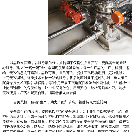
以品质立口碑，以服务赢信任，旋转阀不仅提供质量产品，更配套全链条贴
心服务。建立“一阀一码”全生命周期质量追溯系统，每一台产品的生产、检测、运
输、安装信息均可追溯，品质可查、售后可依。提供工况现场勘测、定制化设计、
上门安装调试、终身技术维护一站式服务，售后响应时间不超过2小时，重大项目
配备专属技术团队驻场保障，每6个月开展工况适配性检测与性能优化，***解决企
业使用过程中的各类难题，让企业买得放心、用得安心。旋转阀紧凑小巧占地少，
安装便捷，厂房布局更合理。福建特氟龙旋转阀
一台关风机，解锁*生产，助力产能节节高。福建特氟龙旋转阀
安全是生产的底线，旋转阀以***的安全设计，为工业生产保驾护航。采用双
密封结构设计，主密封与辅助密封相互配合，泄漏率≤1×10MPam/s，远优于国家相
关标准，有效防止流体泄漏，避免因介质泄漏引发的安全隐患与物料损耗。阀杆采
用不锈钢氮化处理，防结垢、防腐蚀性能优异，避免阀杆卡死、断裂等故障，保障
阀门启闭顺畅。每一台产品出厂前都经过严格的耐压、密封、循环启闭测试，通过