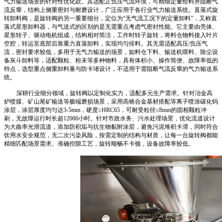
气力输送场景的针对性优化款。其适配正负压气流环境，可精细定量给料并阻断气
流反窜，结构上侧重密封与耐磨设计，广泛应用于各行业气力输送系统。直落式旋
转卸料阀，是旋转阀的另一重要细分，定位为“无气流工况下的定量卸料”，又称直
落式星形卸料器，与气送式的区别的是无需重点考虑气密封性能。它主要由壳体、
星形转子、驱动电机组成，结构相对简洁，工作时转子旋转，将料仓物料接入叶片
空腔，转运至底部后靠重力直落卸料，实现均匀排料。其无需适配高压/负压气
流，密封要求较低，多用于无气力输送的场景，如料仓下料、输送机喂料、除尘设
备灰斗卸料等，适配颗粒、粉末等多种物料，具有体积小、操作简便、故障率低的
特点，选型重点侧重卸料量与防卡堵设计，不适用于需阻断气流反窜的气力输送系
统。
深耕行业细分领域，旋转阀以定制化实力，适配多元生产需求。针对冶金高
炉喷煤、矿山尾矿输送等极端磨损场景，采用高铬合金基材搭配等离子喷涂碳化钨
涂层，涂层厚度均匀达3-5mm，硬度≥HRC65，可耐受粒径≤8mm的固相颗粒冲
刷，无故障运行时长超12000小时。针对市政水务、污水处理场景，优化流道设计
为大曲率光滑流道，添加防积垢与抗生物黏附涂层，避免污泥堆积卡滞，同时符合
饮用水安全规范，无二次污染风险，按需定制的结构与材质，让每一台旋转阀都能
精细匹配场景需求。准确控隙工艺，旋转顺畅不卡顿，设备故障率较低。