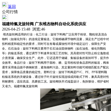
返回
公司行情
福建特氟龙旋转阀 广东维杰物料自动化系统供应
2026-04-25 15:48 浏览:
46
维杰旋转阀适用的行业：化工行业：旋转下料阀广泛应用于粉状、颗粒状及混合
物料（如催化剂等）的连续定量输送。它能精确调节物料流量，满足生产过程中对
投料精度和稳定性的要求，同时可在有毒或腐蚀性环境中稳定运行，保障生产安
全。石石油业：旋转下料阀主要用于石石油业固体物料（如石油焦、催化剂颗粒
等）的输送系统，通过调节下料速率实现工艺控制。其高密封性可防止粉尘逸散或
介质泄漏，确保安全生产。此外，它还适用于储罐、集输设备的装卸环节，提升作
业效率。食品行业：旋转下料阀用于面粉、糖、盐等粉粒状食品原料的输送，阀体
通常采用食品级不锈钢材质，避免物料污染。其定量卸料功能可精细匹配生产配比
需求，保障食品质量的稳定性。塑料行业：旋转下料阀是PVC、PE、PP等塑料颗
粒输送系统的关键设备，通过转子叶片旋转实现连续或间歇式下料，兼具高密封性
和耐磨性，适应高温、高磨损工况。旋转阀快开式端盖设计，免拆驱动，维护省时
又省力。福建特氟龙旋转阀