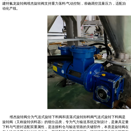
建特氟龙旋转阀维杰旋转阀支持重力落料/气动控制，准确调控流量压力，适配自
动化产线。
维杰旋转阀分为气送式旋转下料阀和直落式旋转卸料阀气送式旋转下料阀是
旋转阀（又称旋转供料器）的细分品类，专为气力输送系统定制设计，是兼具定量
下料与气密封适配双重属性，是连接料仓与输送管路的关键部件，本质是旋转阀在