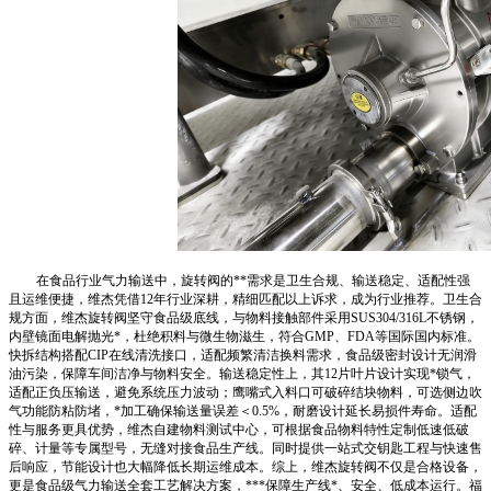
在食品行业气力输送中，旋转阀的**需求是卫生合规、输送稳定、适配性强
且运维便捷，维杰凭借12年行业深耕，精细匹配以上诉求，成为行业推荐。卫生合
规方面，维杰旋转阀坚守食品级底线，与物料接触部件采用SUS304/316L不锈钢，
内壁镜面电解抛光*，杜绝积料与微生物滋生，符合GMP、FDA等国际国内标准。
快拆结构搭配CIP在线清洗接口，适配频繁清洁换料需求，食品级密封设计无润滑
油污染，保障车间洁净与物料安全。输送稳定性上，其12片叶片设计实现*锁气，
适配正负压输送，避免系统压力波动；鹰嘴式入料口可破碎结块物料，可选侧边吹
气功能防粘防堵，*加工确保输送量误差＜0.5%，耐磨设计延长易损件寿命。适配
性与服务更具优势，维杰自建物料测试中心，可根据食品物料特性定制低速低破
碎、计量等专属型号，无缝对接食品生产线。同时提供一站式交钥匙工程与快速售
后响应，节能设计也大幅降低长期运维成本。综上，维杰旋转阀不仅是合格设备，
更是食品级气力输送全套工艺解决方案，***保障生产线*、安全、低成本运行。福