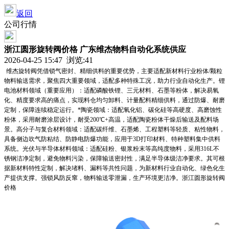
返回
公司行情
浙江圆形旋转阀价格 广东维杰物料自动化系统供应
2026-04-25 15:47 浏览:
41
维杰旋转阀凭借锁气密封、精细供料的重要优势，主要适配新材料行业粉体/颗粒
物料输送需求，聚焦四大重要领域，适配多种特殊工况，助力行业自动化生产。锂
电池材料领域（重要应用）：适配磷酸铁锂、三元材料、石墨等粉体，解决易氧
化、精度要求高的痛点，实现料仓均匀卸料、计量配料精细供料，通过防爆、耐磨
定制，保障连续稳定运行。*陶瓷领域：适配氧化铝、碳化硅等高硬度、高磨蚀性
粉体，采用耐磨涂层设计，耐受200℃+高温，适配陶瓷粉体干燥后输送及配料场
景。高分子与复合材料领域：适配碳纤维、石墨烯、工程塑料等轻质、粘性物料，
具备侧边吹气防粘结、防静电防爆功能，应用于3D打印材料、特种塑料集中供料
系统。光伏与半导体材料领域：适配硅粉、银浆粉末等高纯度物料，采用316L不
锈钢洁净定制，避免物料污染，保障输送密封性，满足半导体级洁净要求。其可根
据新材料特性定制，解决堵料、漏料等共性问题，为新材料行业自动化、绿色化生
产提供支撑。强锁风防反窜，物料输送零泄漏，生产环境更洁净。浙江圆形旋转阀
价格