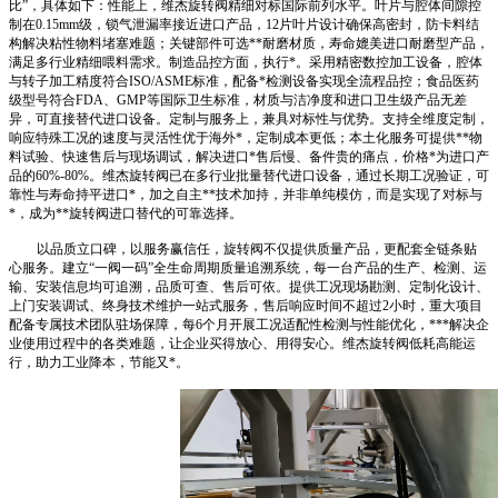
比”，具体如下：性能上，维杰旋转阀精细对标国际前列水平。叶片与腔体间隙控
制在0.15mm级，锁气泄漏率接近进口产品，12片叶片设计确保高密封，防卡料结
构解决粘性物料堵塞难题；关键部件可选**耐磨材质，寿命媲美进口耐磨型产品，
满足多行业精细喂料需求。制造品控方面，执行*。采用精密数控加工设备，腔体
与转子加工精度符合ISO/ASME标准，配备*检测设备实现全流程品控；食品医药
级型号符合FDA、GMP等国际卫生标准，材质与洁净度和进口卫生级产品无差
异，可直接替代进口设备。定制与服务上，兼具对标性与优势。支持全维度定制，
响应特殊工况的速度与灵活性优于海外*，定制成本更低；本土化服务可提供**物
料试验、快速售后与现场调试，解决进口*售后慢、备件贵的痛点，价格*为进口产
品的60%-80%。维杰旋转阀已在多行业批量替代进口设备，通过长期工况验证，可
靠性与寿命持平进口*，加之自主**技术加持，并非单纯模仿，而是实现了对标与
*，成为**旋转阀进口替代的可靠选择。
以品质立口碑，以服务赢信任，旋转阀不仅提供质量产品，更配套全链条贴
心服务。建立“一阀一码”全生命周期质量追溯系统，每一台产品的生产、检测、运
输、安装信息均可追溯，品质可查、售后可依。提供工况现场勘测、定制化设计、
上门安装调试、终身技术维护一站式服务，售后响应时间不超过2小时，重大项目
配备专属技术团队驻场保障，每6个月开展工况适配性检测与性能优化，***解决企
业使用过程中的各类难题，让企业买得放心、用得安心。维杰旋转阀低耗高能运
行，助力工业降本，节能又*。