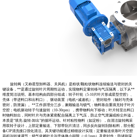
旋转阀（又称星型卸料器、关风机）是粉状/颗粒状物料连续输送与密封的关
键设备，**是通过旋转叶片周期性运动，实现物料定量转移与气压隔离，以下从**
维度简洁说明。基本结构由四部分组成：转子叶轮（5-10片叶片形成星型空腔）、
壳体（带进料口和出料口）、驱动装置（电机+减速机）、密封组件（轴封与壳体
密封，防泄漏）。**工作原理分三步，兼顾输送与锁气：物料靠自重填充转子叶片
空腔；电机驱动转子匀速旋转（10-30rpm），携带物料向下移动；叶片转至出料口
时物料卸出，同时叶片与壳体紧密配合隔离上下气压，防止空气泄漏或粉尘外溢，
本质是“填充-旋转-卸出”的循环运动。针对粘性物料（如淀粉），自清洁旋转阀采
用双转子设计，上部定量输送、下部带刮片清洁，同步反向旋转刮除粘料，部分配
备CIP清洗接口强化清洁。其关键功能通过精细设计实现：定量输送依靠叶片空腔
容积与转速调节；锁气依赖叶片与壳体微小间隙（≤0.1mm）及密封件；防堵则采