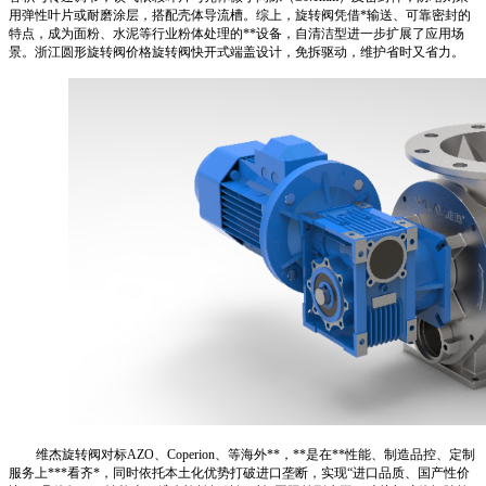
用弹性叶片或耐磨涂层，搭配壳体导流槽。综上，旋转阀凭借*输送、可靠密封的
特点，成为面粉、水泥等行业粉体处理的**设备，自清洁型进一步扩展了应用场
景。浙江圆形旋转阀价格旋转阀快开式端盖设计，免拆驱动，维护省时又省力。
维杰旋转阀对标AZO、Coperion、等海外**，**是在**性能、制造品控、定制
服务上***看齐*，同时依托本土化优势打破进口垄断，实现“进口品质、国产性价