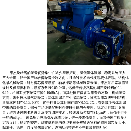
维杰旋转阀的噪音优势集中在减少摩擦振动、降低流体泄漏、稳定系统压力
三大维度，贴合国产旋转阀噪音控制方向，且通过技术迭代实现更优表现。结构优
化减机械噪音：针对阀芯阀座摩擦、轴承振动等机械噪音来源，维杰采用紧凑流道
设计及低摩擦材质，摩擦系数只0.05-0.08，远低于传统及其他国产旋转阀的0.1-
0.15，相同工况下噪音可降5-10dB(A)，而其他国产阀多采用普通材质，机械噪音
更高。密封技术减气动噪音：流体泄漏易产生湍流噪音，维杰采用双级密封结构，
泄漏率控制在0.1%-0.3%，优于行业及其他国产阀的0.5%-2%，有效减少气体泄漏
带来的额外噪音，部分产品还搭配密封件兼顾性能与合规性。稳定运行减共振噪
音：维杰通过防卡料设计及变频调速技术，转速波动控制在±1rpm内，远低于行业
平均的±3rpm，避免压力波动引发系统共振，进一步降低噪音，而其他国产阀多为
定频设计，稳定性较差。旋转供料器的选型要根据被输送物料的特性如粒度大小、
黏附性、温度、湿度等来决定的。湖南CF8铸造型不锈钢旋转阀厂家