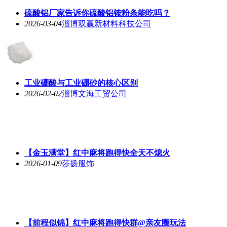
硫酸铝厂家告诉你硫酸铝铵粉条能吃吗？
2026-03-04
淄博双赢新材料科技公司
工业硼酸与工业硼砂的核心区别
2026-02-02
淄博文海工贸公司
【金玉满堂】红中麻将跑得快全天不熄火
2026-01-09
莎扬服饰
【前程似锦】红中麻将跑得快群@亲友圈玩法