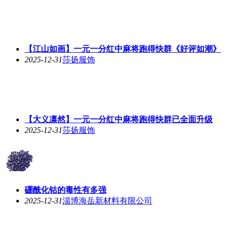
【江山如画】一元一分红中麻将跑得快群《好评如潮》
2025-12-31
莎扬服饰
【大义凛然】一元一分红中麻将跑得快群已全面升级
2025-12-31
莎扬服饰
硼酰化钴的毒性有多强
2025-12-31
淄博海岳新材料有限公司