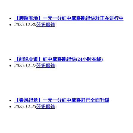
【脚踏实地】一元一分红中麻将跑得快群正在进行中
2025-12-30
莎扬服饰
【能说会道】红中麻将跑得快(24小时在线)
2025-12-27
莎扬服饰
【春风得意】一元一分红中麻将群已全面升级
2025-12-25
莎扬服饰