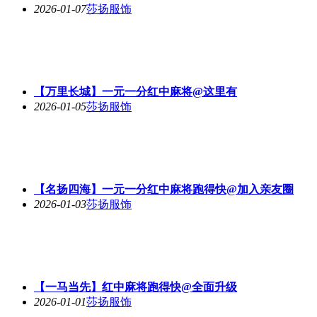
2026-01-07
莎扬服饰
【万里长城】一元一分红中麻将@这里有
2026-01-05
莎扬服饰
【名扬四海】一元一分红中麻将跑得快@加入亲友圈
2026-01-03
莎扬服饰
【一马当先】红中麻将跑得快@全面升级
2026-01-01
莎扬服饰