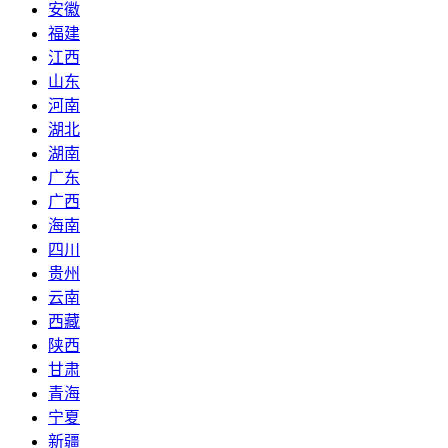
安徽
福建
江西
山东
河南
湖北
湖南
广东
广西
海南
四川
贵州
云南
西藏
陕西
甘肃
青海
宁夏
新疆