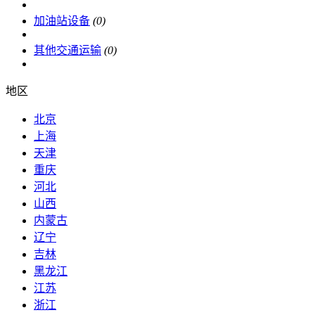
加油站设备
(0)
其他交通运输
(0)
地区
北京
上海
天津
重庆
河北
山西
内蒙古
辽宁
吉林
黑龙江
江苏
浙江