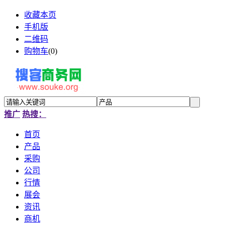
收藏本页
手机版
二维码
购物车
(
0
)
推广
热搜：
首页
产品
采购
公司
行情
展会
资讯
商机