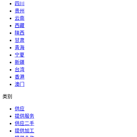
四川
贵州
云南
西藏
陕西
甘肃
青海
宁夏
新疆
台湾
香港
澳门
类别
供应
提供服务
供应二手
提供加工