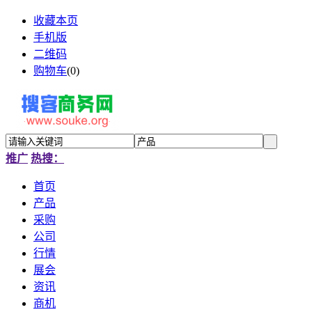
收藏本页
手机版
二维码
购物车
(
0
)
推广
热搜：
首页
产品
采购
公司
行情
展会
资讯
商机