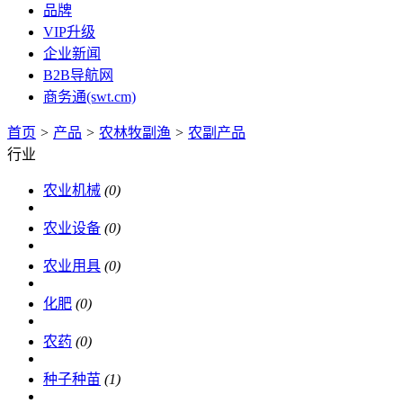
品牌
VIP升级
企业新闻
B2B导航网
商务通(swt.cm)
首页
>
产品
>
农林牧副渔
>
农副产品
行业
农业机械
(0)
农业设备
(0)
农业用具
(0)
化肥
(0)
农药
(0)
种子种苗
(1)