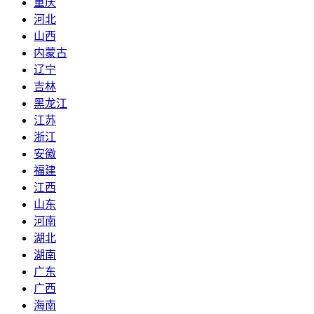
重庆
河北
山西
内蒙古
辽宁
吉林
黑龙江
江苏
浙江
安徽
福建
江西
山东
河南
湖北
湖南
广东
广西
海南