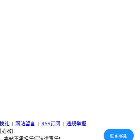
换礼
|
网站留言
|
RSS订阅
|
违规举报
览器]
联系客服
，本站不承担任何法律责任!