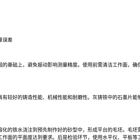
量误差
固的基础上，避免振动影响测量精度。使用前需清洁工作面，确
具有较好的铸造性能、机械性能和耐磨性。灰铸铁中的石墨片能
熔化的铁水浇注到预先制作好的砂型中，形成平台的毛坯。毛坯
工作面的平面度达到要求。后是检验环节，使用水平仪、平板等