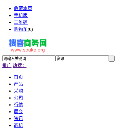
收藏本页
手机版
二维码
购物车
(
0
)
推广
热搜：
首页
产品
采购
公司
行情
展会
资讯
商机