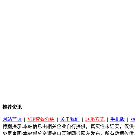
推荐资讯
网站首页
|
VIP套餐介绍
|
关于我们
|
联系方式
|
手机版
|
特别提示:本站信息由相关企业自行提供，真实性未证实，仅供参
免责声明:本站部分资源来自互联网或网友发布，所有数据仅供