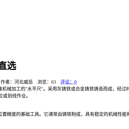
直选
作者：河北威岳 浏览：
63
评论：0
像机械加工的"水平尺"。采用灰铸铁或合金铸铁铸造而成，经过
配定位或划线作业。
位置精度的基础工具。它通常由铸铁制成，具有稳定的机械性能