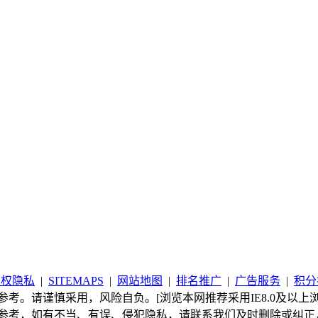
版权隐私
|
SITEMAPS
|
网站地图
|
排名推广
|
广告服务
|
积分
考。请谨慎采用，风险自负。[浏览本网推荐采用IE8.0及以上浏
参考，如有不当、有误、侵犯隐私，请联系我们及时删除或纠正