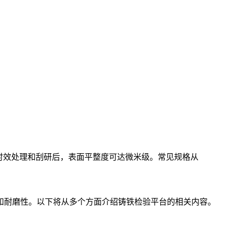
时效处理和刮研后，表面平整度可达微米级。常见规格从
和耐磨性。以下将从多个方面介绍铸铁检验平台的相关内容。