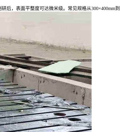
后，表面平整度可达微米级。常见规格从300×400mm到