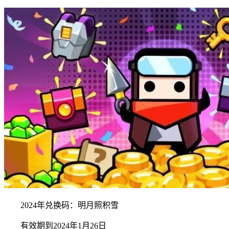
2024年兑换码：明月照积雪
有效期到2024年1月26日