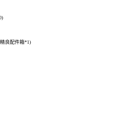
)
精良配件箱*1)