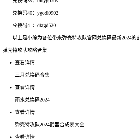
兑换码39：biliygo5ds
兑换码40：ygodl0902
兑换码41：dktgd520
以上是小编为各位带来弹壳特攻队官网兑换码最新2024的
弹壳特攻队攻略合集
查看详情
三月兑换码合集
查看详情
雨水兑换码2024
查看详情
弹壳特攻队2024武器合成表大全
查看详情