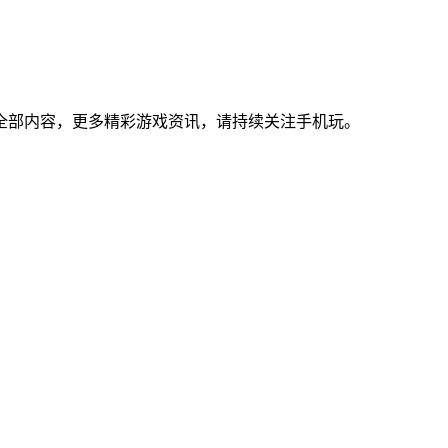
全部内容，更多精彩游戏资讯，请持续关注手机玩。