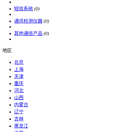
短信系统
(0)
通讯检测仪器
(0)
其他通信产品
(0)
地区
北京
上海
天津
重庆
河北
山西
内蒙古
辽宁
吉林
黑龙江