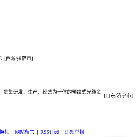
卡
[西藏/拉萨市]
，是集研发、生产、经营为一体的预绞式光缆金
[山东/济宁市]
换礼
|
网站留言
|
RSS订阅
|
违规举报