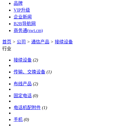
品牌
VIP升级
企业新闻
B2B导航网
商务通(swt.cm)
首页
>
公司
>
通信产品
>
接续设备
行业
接续设备
(2)
传输、交换设备
(1)
布线产品
(2)
固定电话
(0)
电话机配附件
(1)
手机
(0)