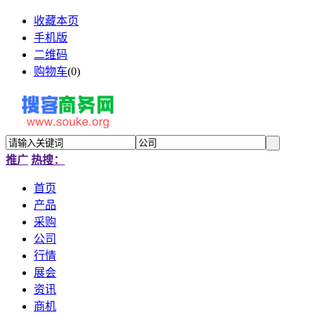
收藏本页
手机版
二维码
购物车
(
0
)
推广
热搜：
首页
产品
采购
公司
行情
展会
资讯
商机