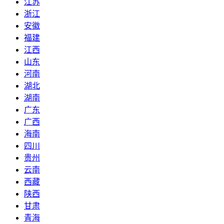
江苏
浙江
安徽
福建
江西
山东
河南
湖北
湖南
广东
广西
海南
四川
贵州
云南
西藏
陕西
甘肃
青海