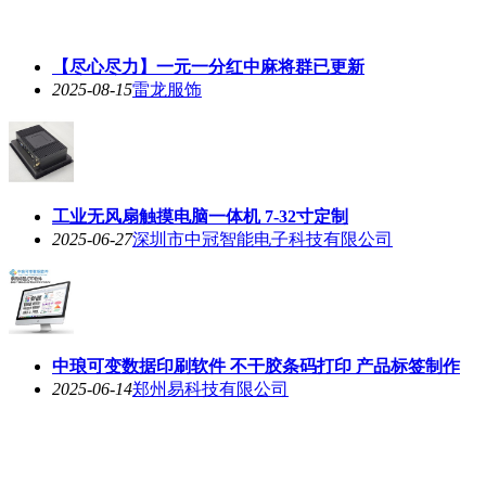
【尽心尽力】一元一分红中麻将群已更新
2025-08-15
雷龙服饰
工业无风扇触摸电脑一体机 7-32寸定制
2025-06-27
深圳市中冠智能电子科技有限公司
中琅可变数据印刷软件 不干胶条码打印 产品标签制作
2025-06-14
郑州易科技有限公司