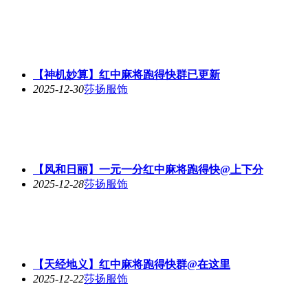
【神机妙算】红中麻将跑得快群已更新
2025-12-30
莎扬服饰
【风和日丽】一元一分红中麻将跑得快@上下分
2025-12-28
莎扬服饰
【天经地义】红中麻将跑得快群@在这里
2025-12-22
莎扬服饰