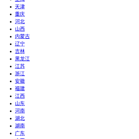
天津
重庆
河北
山西
内蒙古
辽宁
吉林
黑龙江
江苏
浙江
安徽
福建
江西
山东
河南
湖北
湖南
广东