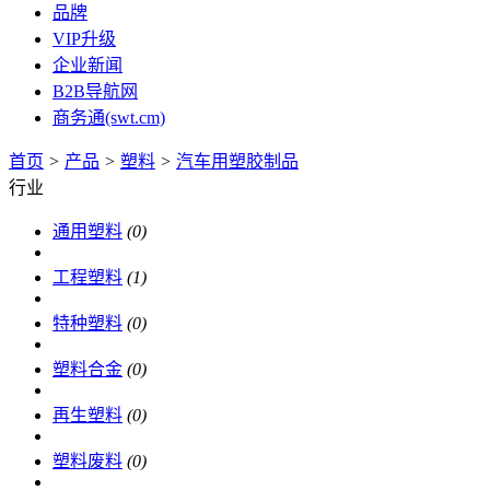
品牌
VIP升级
企业新闻
B2B导航网
商务通(swt.cm)
首页
>
产品
>
塑料
>
汽车用塑胶制品
行业
通用塑料
(0)
工程塑料
(1)
特种塑料
(0)
塑料合金
(0)
再生塑料
(0)
塑料废料
(0)