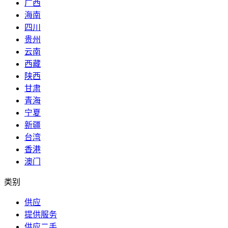
广西
海南
四川
贵州
云南
西藏
陕西
甘肃
青海
宁夏
新疆
台湾
香港
澳门
类别
供应
提供服务
供应二手