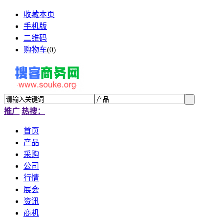
收藏本页
手机版
二维码
购物车
(
0
)
推广
热搜：
首页
产品
采购
公司
行情
展会
资讯
商机