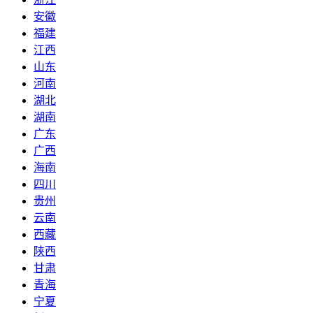
安徽
福建
江西
山东
河南
湖北
湖南
广东
广西
海南
四川
贵州
云南
西藏
陕西
甘肃
青海
宁夏