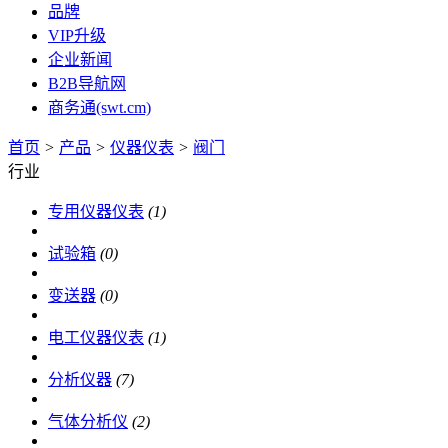
品牌
VIP升级
企业新闻
B2B导航网
商务通(swt.cm)
首页
>
产品
>
仪器仪表
>
阀门
行业
专用仪器仪表
(1)
试验箱
(0)
变送器
(0)
电工仪器仪表
(1)
分析仪器
(7)
气体分析仪
(2)