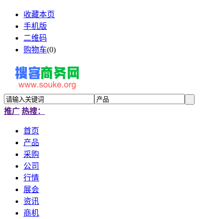
收藏本页
手机版
二维码
购物车
(
0
)
推广
热搜：
首页
产品
采购
公司
行情
展会
资讯
商机