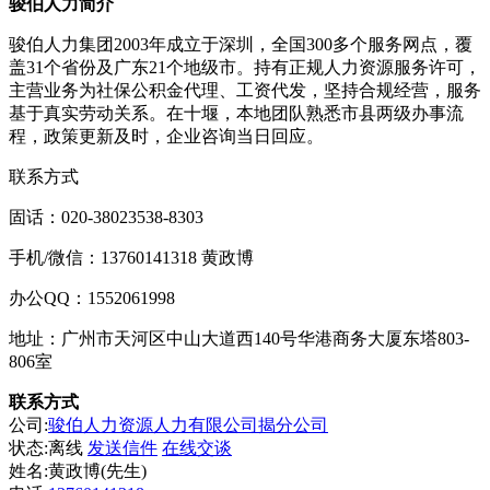
骏伯人力简介
骏伯人力集团2003年成立于深圳，全国300多个服务网点，覆
盖31个省份及广东21个地级市。持有正规人力资源服务许可，
主营业务为社保公积金代理、工资代发，坚持合规经营，服务
基于真实劳动关系。在十堰，本地团队熟悉市县两级办事流
程，政策更新及时，企业咨询当日回应。
联系方式
固话：020-38023538-8303
手机/微信：13760141318 黄政博
办公QQ：1552061998
地址：广州市天河区中山大道西140号华港商务大厦东塔803-
806室
联系方式
公司:
骏伯人力资源人力有限公司揭分公司
状态:
离线
发送信件
在线交谈
姓名:黄政博(先生)