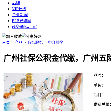
品牌
VIP升级
企业新闻
B2B导航网
商务通(swt.cm)
首页
>
产品
>
商务服务
>
中介服务
广州社保公积金代缴，广州五
品牌：
单价：
起订：
供货总量