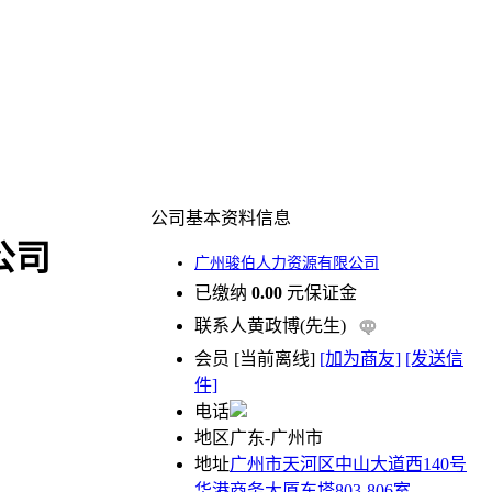
公司基本资料信息
公司
广州骏伯人力资源有限公司
已缴纳
0.00
元保证金
联系人
黄政博(先生)
会员
[
当前离线
]
[加为商友]
[发送信
件]
电话
地区
广东-广州市
地址
广州市天河区中山大道西140号
华港商务大厦东塔803-806室