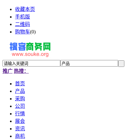
收藏本页
手机版
二维码
购物车
(
0
)
推广
热搜：
首页
产品
采购
公司
行情
展会
资讯
商机