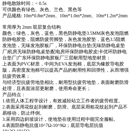
静电散除时间：< 0.5s
可供颜色有绿色、灰色、兰色、黑色等
产品规格: 10m*0.8m*2mm、10m*1.0m*2mm、10m*1.2m*2mm
常用厚为 2mm 双层复合结构
颜色：绿色，灰色，蓝色，黑色防静电垫3.5MM灰色发泡阻燃
防静电胶垫，阻燃防疲劳脚垫，灰色发泡胶垫，蓝色3.5阻燃
发泡垫，无味发泡胶板厂，环保防静电台垫|无味防静电桌垫
厂|机房无味防静电桌垫|配电房环保防静电胶皮|卡优环防静电
台垫厂|广东环保防静电胶板厂三层耐用型地垫材质：
上表面为PVC材质，中间为EVA发泡棉，底层为橡胶导电胶
版，高密度发泡棉可以提高产品的耐用性和回弹性，从而增强
抗疲劳效果；
与经济型抗疲劳地垫相比，耐用型抗疲劳地垫，表面耐磨防滑
处理，且表面涂层更耐磨，使用寿命更长；
产品特点：
1.依照人体工程学设计，有效减轻站立工作者的疲劳程度。
2.表面采用花纹起到耐磨，防滑。底层采用粗花纹起到产品不
易移动，防止绊倒。
3.采用四边斜坡设计，使地垫在使用过程中能完全服帖。
4.表面防静电抗值10^7Ω-10^9Ω；底层导电层抗值