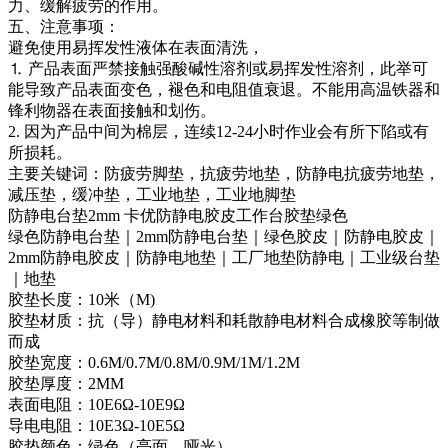
力、缓解疲劳的作用。
五、注意事项：
避免使用易挥发性液体在表面清洗，
⒈ 产品表面严禁接触强酸碱性溶剂或易挥发性溶剂，此举可
能导致产品表面变色，褪色和电阻值衰退。不能用高温铁器和
锋利物器在表面接触和划伤。
2. 因为产品中间为棉层，连续12-24小时作业会有所下陷或有
所损耗。
主要关键词：防疲劳脚垫，抗疲劳地垫，防静电抗疲劳地垫，
减压垫，缓冲垫，工业地垫，工业地脚垫
防静电台垫2mm 卡优防静电胶皮工作台胶垫绿色
绿色防静电台垫｜2mm防静电台垫｜绿色胶皮｜防静电胶皮｜
2mm防静电胶皮｜防静电地垫｜工厂地垫防静电｜工业级台垫
｜地垫
胶垫长度：10米（M)
胶垫材质：抗（导）静电材料和耗散静电材料合成橡胶等制做
而成
胶垫宽度：0.6M/0.7M/0.8M/0.9M/1M/1.2M
胶垫厚度：2MM
表面电阻：10E6Ω-10E9Ω
导电电阻：10E3Ω-10E5Ω
胶垫颜色：绿色（亮面、哑光）