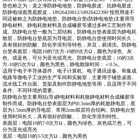
垫也称之为：龙之净防静电地垫，防静电胶皮、抗静电胶皮、
防静电绿面黑底胶皮，18926420012/18926422390‘按照用途不
同还被称之为防静电地垫。防静电台垫(防静电地垫)主要用导
静电材料、静电耗散材料及合成橡胶等通过多种工艺制作而
成。防静电台垫一般为二层结构，防静电台垫表面层为静电耗
散层，防静电台垫底层为导电层。防静电台垫使用时间长久，
具有很好的防酸、防化学溶剂等特色，并且，易清洗。防静电
台垫表面层：电阻10的7次方-10的9次方Ω，颜色为绿色、灰
色、或蓝色，可分为亚光或亮光。防静电台垫底层：10的3次
方-10的5次方Ω，颜色为黑色，静电散除时间：＜0.5s。
适用于电子半导体器件、电子计算机、电子通讯设备、和集成
电路等微电子工业的生产车间和实验室，主要用于铺垫桌面、
流水线工作台面、货架及制作防静电地垫等用，且适用于不同
条件、不同环境的需要。
防静电台垫主要用抗(导)静电材料和耗散静电材料合成橡胶等
制作而成。防静电台垫表面层为约0.5mm厚的耗散静电层，底
层为1.5mm厚的导电层、常用2mm双层符合结构。防静电台垫
使用时间长久，具有很好的防酸、、防化学溶剂特性。
表面层：电阻10的7-9次方Ω，颜色为绿色、灰色或兰色，可
分为亚光或亮光
底层：电阻10的3-5次方Ω，颜色为黑色