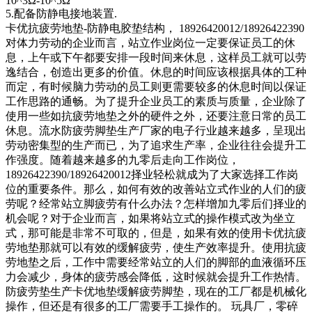
10^3Ω-10^5Ω
5.配备防静电接地装置.
卡优抗疲劳地垫-防静电胶垫结构， 18926420012/18926422390
对体力劳动的企业而言，站立作业岗位一定要保证员工的休
息，上午或下午都要安排一段时间来休息，这样员工就可以劳
逸结合，创造出更多的价值。休息的时间应该根据具体的工种
而定，有时候脑力劳动的员工则更需要较多的休息时间以保证
工作思路的通畅。为了提升企业员工的素质与质量，企业除了
使用一些如抗疲劳地垫之外的硬件之外，还要注意日常的员工
休息。流水防疲劳脚垫生产厂家的电子行业越来越多，呈现出
劳动密集型的生产而已，为了追求生产率，企业往往会提升工
作强度。随着越来越多的九零后走向工作岗位，
18926422390/18926420012择业轻松就成为了大家选择工作岗
位的重要条件。那么，如何有效的改善站立式作业的人们的疲
劳呢？经常站立脚疲劳有什么办法？怎样增加九零后们择业的
机会呢？对于企业而言，如果将站立式的操作模式改为坐立
式，那可能是非常不可取的，但是，如果有效的使用卡优抗疲
劳地垫那就可以有效的缓解疲劳，使生产效率提升。使用抗疲
劳地垫之后，工作中需要经常站立的人们的脚部的血液循环压
力会减少，身体的疲劳感会降低，这时候就会提升工作热情。
防疲劳垫生产卡优地垫缓解疲劳脚垫，现在的工厂都是机械化
操作，但还是有很多的工厂需要手工操作的。 玩具厂，零碎