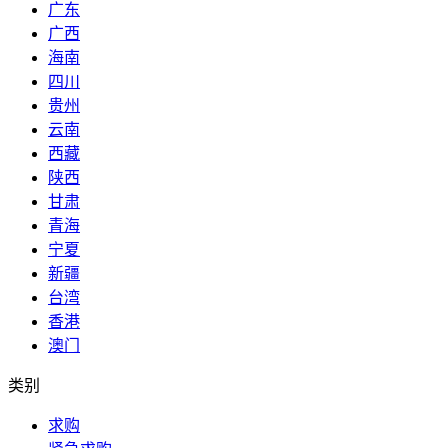
广东
广西
海南
四川
贵州
云南
西藏
陕西
甘肃
青海
宁夏
新疆
台湾
香港
澳门
类别
求购