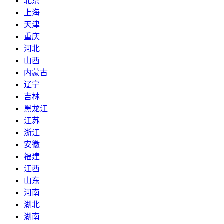
北京
上海
天津
重庆
河北
山西
内蒙古
辽宁
吉林
黑龙江
江苏
浙江
安徽
福建
江西
山东
河南
湖北
湖南