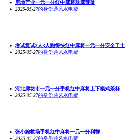
房地产业一元一分红中麻将群麻辣烫
2025-05-27
的身份通风水电费
考试复试2人3人跑得快红中麻将一元一分安全卫士
2025-05-27
的身份通风水电费
河北廊坊市一元一分手机红中麻将上下模式茶杯
2025-05-27
的身份通风水电费
张小婉救场手机红中麻将一元一分利群
2025-05-27
的身份通风水电费