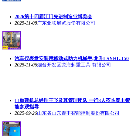
2026第十四届江门先进制造业博览会
2025-11-08
广东亚联展览股份有限公司
汽车仪表盘安装用移动式助力机械手,龙升LSYHL-150
2025-11-06
烟台开发区龙海起重工具 有限公司
山重建机总经理王飞及其管理团队 一行8人莅临泰丰智
能参观指导
2025-09-26
山东省山东泰丰智能控制股份有限公司