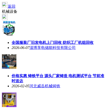
返回
机械设备
全国服装厂旧发电机上门回收 纺织工厂机组回收
2026-06-07
淄博享电储能科技有限公司
价格实惠 铸铁平台 源头厂家铸造 电机测试平台 节前准
时送达
2026-02-05
河北威岳机械铸铁