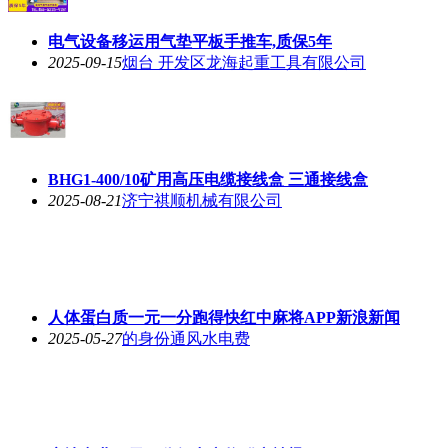
电气设备移运用气垫平板手推车,质保5年
2025-09-15
烟台 开发区龙海起重工具有限公司
BHG1-400/10矿用高压电缆接线盒 三通接线盒
2025-08-21
济宁祺顺机械有限公司
人体蛋白质一元一分跑得快红中麻将APP新浪新闻
2025-05-27
的身份通风水电费