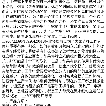
息，上午或下午都要安排一段时间来休息，这样员工就可以劳
逸结合，创造出更多的价值。休息的时间应该根据具体的工种
而定，有时候脑力劳动的员工则更需要较多的休息时间以保证
工作思路的通畅。为了提升企业员工的素质与质量，企业除了
使用一些如抗疲劳地垫之外的硬件之外，还要注意日常的员工
休息。流水防疲劳脚垫生产厂家的电子行业越来越多，呈现出
劳动密集型的生产而已，为了追求生产率，企业往往会提升工
作强度。随着越来越多的九零后走向工作岗位，
18926422390/18926420012择业轻松就成为了大家选择工作岗
位的重要条件。那么，如何有效的改善站立式作业的人们的疲
劳呢？经常站立脚疲劳有什么办法？怎样增加九零后们择业的
机会呢？对于企业而言，如果将站立式的操作模式改为坐立
式，那可能是非常不可取的，但是，如果有效的使用卡优抗疲
劳地垫那就可以有效的缓解疲劳，使生产效率提升。使用抗疲
劳地垫之后，工作中需要经常站立的人们的脚部的血液循环压
力会减少，身体的疲劳感会降低，这时候就会提升工作热情。
防疲劳垫生产卡优地垫缓解疲劳脚垫，现在的工厂都是机械化
操作，但还是有很多的工厂需要手工操作的。 玩具厂，零碎
的玩具，是机器做不到的，都是工人每天在流水线站立着任务
完成 还有一些汽车制造厂等等。
一、产品介绍：
产品名称：防静电抗疲劳地垫