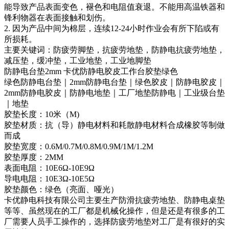
能导致产品表面变色，褪色和电阻值衰退。不能用高温铁器和
锋利物器在表面接触和划伤。
2. 因为产品中间为棉层，连续12-24小时作业会有所下陷或有
所损耗。
主要关键词：防疲劳脚垫，抗疲劳地垫，防静电抗疲劳地垫，
减压垫，缓冲垫，工业地垫，工业地脚垫
防静电台垫2mm 卡优防静电胶皮工作台胶垫绿色
绿色防静电台垫｜2mm防静电台垫｜绿色胶皮｜防静电胶皮｜
2mm防静电胶皮｜防静电地垫｜工厂地垫防静电｜工业级台垫
｜地垫
胶垫长度：10米（M)
胶垫材质：抗（导）静电材料和耗散静电材料合成橡胶等制做
而成
胶垫宽度：0.6M/0.7M/0.8M/0.9M/1M/1.2M
胶垫厚度：2MM
表面电阻：10E6Ω-10E9Ω
导电电阻：10E3Ω-10E5Ω
胶垫颜色：绿色（亮面、哑光）
卡优静电科技有限公司主要生产防滑抗疲劳地垫、防静电桌垫
等等、虽然现在的工厂都是机械化操作，但是还是有很多的工
厂需要人员手工操作的，选择防疲劳地垫对工厂是有很好的实