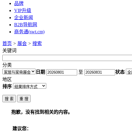
品牌
VIP升级
企业新闻
B2B导航网
商务通(swt.cm)
首页
>
展会
>
搜索
关键词
分类
日期
至
状态
地区
排序
抱歉，没有找到相关的内容。
建议您：