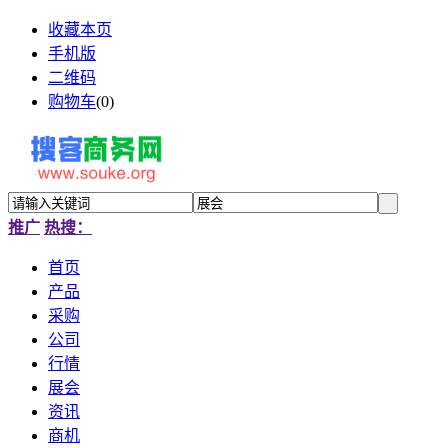
收藏本页
手机版
二维码
购物车
(
0
)
推广
热搜：
首页
产品
采购
公司
行情
展会
资讯
商机