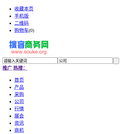
收藏本页
手机版
二维码
购物车
(
0
)
推广
热搜：
首页
产品
采购
公司
行情
展会
资讯
商机