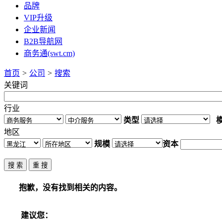
品牌
VIP升级
企业新闻
B2B导航网
商务通(swt.cm)
首页
>
公司
>
搜索
关键词
行业
类型
地区
规模
资本
抱歉，没有找到相关的内容。
建议您：