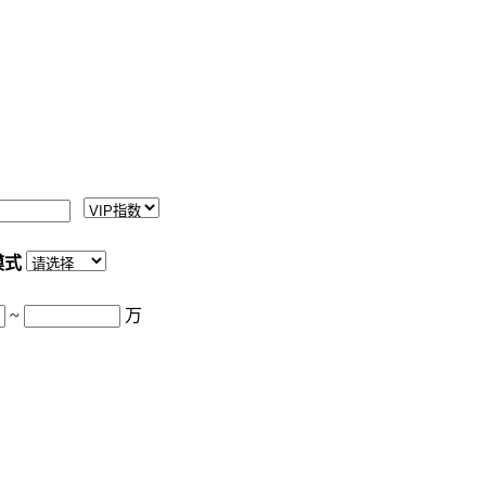
模式
~
万